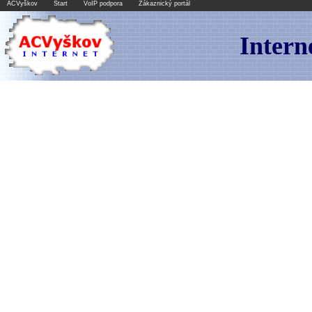
ACVyškov
Start
VoIP podpora
Zákaznický portál
Inter